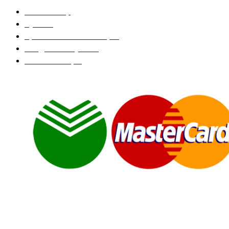
Розы за 99р
Букеты
Цветочные композиции
Съедобные букеты
Комбо-наборы
© ИП "Крылов А.Ю." Все права защищены.