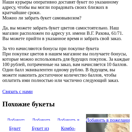
Наши курьеры оперативно доставят букет по указанному
адресу, чтобы вы могли порадовать своих близких в
кратчайшие сроки.
Можно ли забрать букет самовывозом?
Да, вы можете забрать букет цветов самостоятельно. Наш
магазин расположен по адресу ул. имени В.Г. Рахова, 61/71.
Вы можете прийти в указанное время и забрать свой заказ.
За что начисляются бонусы при покупке букета
При покупке цветов в нашем магазине вы получаете бонусы,
которые можно использовать для будущих покупок. За каждые
100 рублей, потраченные на заказ, вам начисляется 10 баллов.
Один балл эквивалентен одному рублю. В будущем, вы
можете накопить достаточное количество баллов, чтобы
оплатить ими полностью или частично следующий заказ.
Связать с нами
Похожие букеты
Добавить
Добавить
Добавить в
Добавить в пожелания
в
в
пожелания
Букет
Букет из
Комбо-