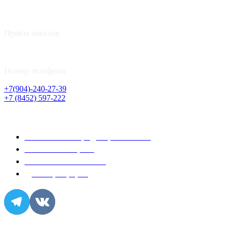
г. Саратов, Ул. Рахова 61/71
Приём заказов
с 8:00 до 22:00
Номер телефона
+7(904)-240-27-39
+7 (8452) 597-222
Информация
Политика конфиденциальности
Условия возврата
Условия соглашения
Договор-оферта
Популярное