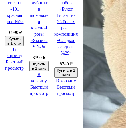
пожелания
пожелания
гигант
клубники
набор
«101
в
«Букет
красная
шоколаде
Гигант из
роза №2»
и
25 белых
красной
роз +
16990
₽
розы
композиция
Купить
«Ямайка
«Сладкое
в 1 клик
S №3»
сердце»
В
№29″
корзину
3790
₽
Быстрый
8740
₽
Купить
просмотр
в 1 клик
Купить в 1
В
клик
корзину
В корзину
Быстрый
Быстрый
просмотр
просмотр