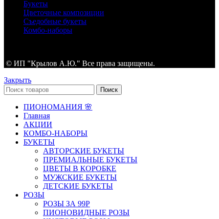
Букеты
Цветочные композиции
Съедобные букеты
Комбо-наборы
© ИП "Крылов А.Ю." Все права защищены.
Закрыть
Поиск
ПИОНОМАНИЯ 🌸
Главная
АКЦИИ
КОМБО-НАБОРЫ
БУКЕТЫ
АВТОРСКИЕ БУКЕТЫ
ПРЕМИАЛЬНЫЕ БУКЕТЫ
ЦВЕТЫ В КОРОБКЕ
МУЖСКИЕ БУКЕТЫ
ДЕТСКИЕ БУКЕТЫ
РОЗЫ
РОЗЫ ЗА 99Р
ПИОНОВИДНЫЕ РОЗЫ