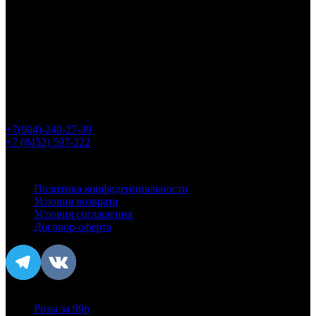
Адрес
г. Саратов, Ул. Рахова 61/71
Приём заказов
с 8:00 до 22:00
Номер телефона
+7(904)-240-27-39
+7 (8452) 597-222
Информация
Политика конфиденциальности
Условия возврата
Условия соглашения
Договор-оферта
Популярное
Розы за 99р