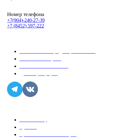
с 8:00 до 22:00
Номер телефона
+7(904)-240-27-39
+7 (8452) 597-222
Информация
Политика конфиденциальности
Условия возврата
Условия соглашения
Договор-оферта
Популярное
Розы за 99р
Букеты
Цветочные композиции