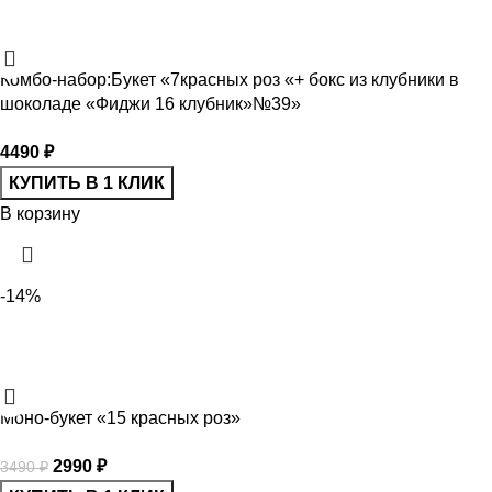
Комбо-набор:Букет «7красных роз «+ бокс из клубники в
шоколаде «Фиджи 16 клубник»№39»
4490
₽
КУПИТЬ В 1 КЛИК
В корзину
-14%
Моно-букет «15 красных роз»
Первоначальная цена составляла 3490 ₽.
2990
₽
Текущая цена: 2990 ₽.
3490
₽