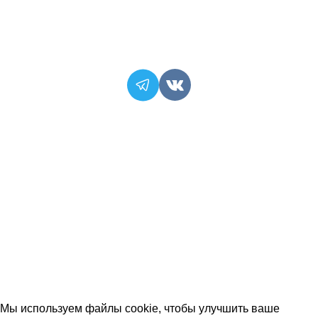
Условия соглашения
Договор-оферта
Популярное
Розы за 99р
Букеты
Цветочные композиции
Съедобные букеты
Комбо-наборы
© ИП "Крылов А.Ю." Все права защищены.
Мы используем файлы cookie, чтобы улучшить ваше