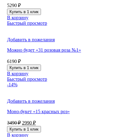
5290
₽
Купить в 1 клик
В корзину
Быстрый просмотр
Добавить в пожелания
Можно будет «31 розовая роза №1»
6190
₽
Купить в 1 клик
В корзину
Быстрый просмотр
-14%
Добавить в пожелания
Моно-букет «15 красных роз»
Первоначальная
Текущая
3490
₽
2990
₽
цена
цена:
Купить в 1 клик
составляла
2990 ₽.
В корзину