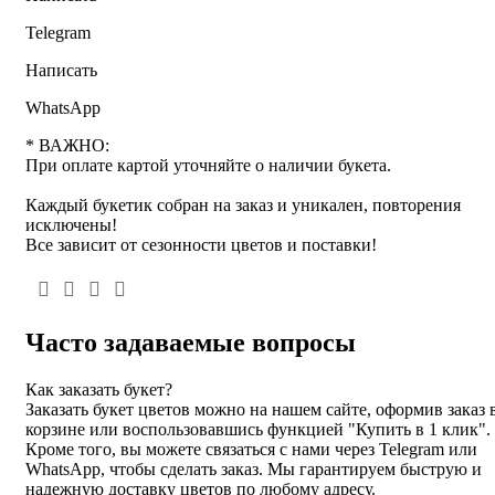
набор
"51
Telegram
красная
роза
Написать
+плюшевый
Мишка
WhatsApp
№66"
* ВАЖНО:
При оплате картой уточняйте о наличии букета.
Каждый букетик собран на заказ и уникален, повторения
исключены!
Все зависит от сезонности цветов и поставки!
Часто задаваемые вопросы
Как заказать букет?
Заказать букет цветов можно на нашем сайте, оформив заказ 
корзине или воспользовавшись функцией "Купить в 1 клик".
Кроме того, вы можете связаться с нами через Telegram или
WhatsApp, чтобы сделать заказ. Мы гарантируем быструю и
надежную доставку цветов по любому адресу.