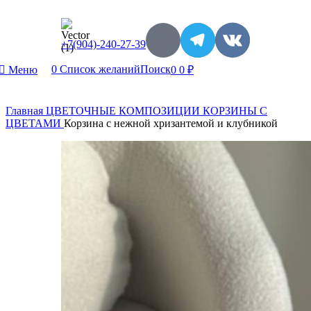
+7(904)-240-27-39
0
Список желаний
Поиск
Меню
0
0
₽
Главная
ЦВЕТОЧНЫЕ КОМПОЗИЦИИ
КОРЗИНЫ С
ЦВЕТАМИ
Корзина с нежной хризантемой и клубникой