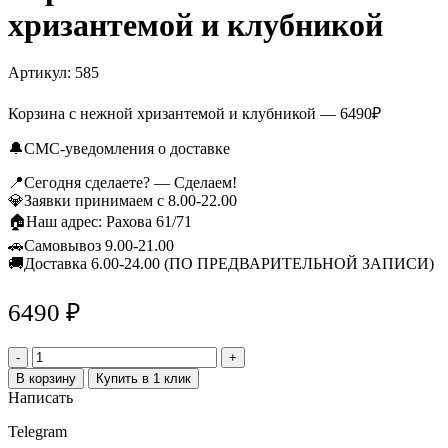
хризантемой и клубникой
Артикул:
585
Корзина с нежной хризантемой и клубникой — 6490₽
🔔СМС-уведомления о доставке
📍Сегодня сделаете? — Сделаем!
💎Заявки принимаем с 8.00-22.00
🏠Наш адрес: Рахова 61/71
🚗Самовывоз 9.00-21.00
🚚Доставка 6.00-24.00 (ПО ПРЕДВАРИТЕЛЬНОЙ ЗАПИСИ)
6490
₽
Количество
товара
В корзину
Купить в 1 клик
Корзина
Написать
с
нежной
Telegram
хризантемой