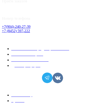
Приём заказов
с 8:00 до 22:00
Номер телефона
+7(904)-240-27-39
+7 (8452) 597-222
Информация
Политика конфиденциальности
Условия возврата
Условия соглашения
Договор-оферта
Популярное
Розы за 99р
Букеты