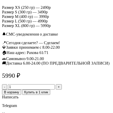
Размер XS (250 гр) — 2490р
Размер S (300 гр) — 3490р
Размер M (400 гр) — 3990р
Размер L (500 гр) — 4990р
Размер XL (800 гр) — 5990р
🔔СМС-уведомления о доставке
📍Сегодня сделаете? — Сделаем!
💎Заявки принимаем с 8.00-22.00
🏠Наш адрес: Рахова 61/71
🚗Самовывоз 9.00-21.00
🚚Доставка 6.00-24.00 (ПО ПРЕДВАРИТЕЛЬНОЙ ЗАПИСИ)
5990
₽
Количество
товара
В корзину
Купить в 1 клик
Композиция
Написать
из
клубники
Telegram
в