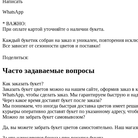
шоколаде,
Написать
красной
клубники
WhatsApp
и
голубики
* ВАЖНО:
"Багамы
При оплате картой уточняйте о наличии букета.
XL
№2"
Каждый букетик собран на заказ и уникален, повторения искл
Все зависит от сезонности цветов и поставки!
Поделиться:
Часто задаваемые вопросы
Как заказать букет?
Заказать букет цветов можно на нашем сайте, оформив заказ в 
WhatsApp, чтобы сделать заказ. Мы гарантируем быструю и на
Через какое время доставят букет после заказа?
Мы понимаем, что иногда быстрая доставка цветов имеет реша
курьеры оперативно доставят букет по указанному адресу, что
Можно ли забрать букет самовывозом?
Да, вы можете забрать букет цветов самостоятельно. Наш магази
За что начисляются бонусы при покупке букета