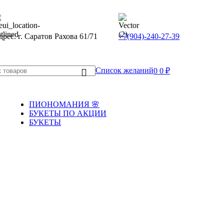
рес: г. Саратов Рахова 61/71
+7(904)-240-27-39
Список желаний
0
0
₽
ПИОНОМАНИЯ 🌸
БУКЕТЫ ПО АКЦИИ
БУКЕТЫ
Подборки букетов
Букеты по акции
Монобукеты
Популярные
Авторские букеты
New
Премиальные букеты
Огромные букеты/гиганты
Детские букеты
Сорт цветов
Букеты с альстромерией
Букеты с гвоздикой