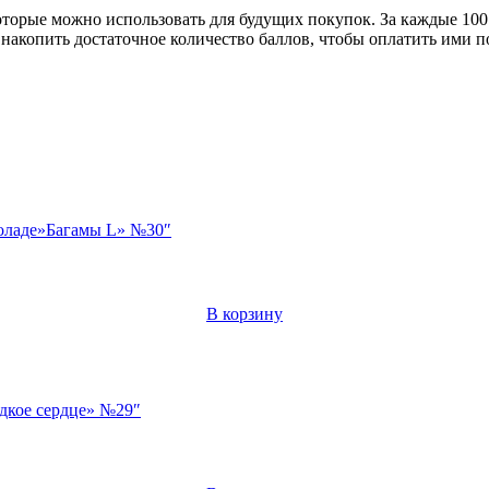
торые можно использовать для будущих покупок. За каждые 100 р
накопить достаточное количество баллов, чтобы оплатить ими 
коладе»Багамы L» №30″
В корзину
адкое сердце» №29″