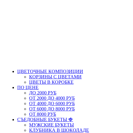
Сорт роз
Пионовидная роза
Кустовая роза
Французская роза
New
Роза Эквадор
Роза Кения
Роза России
Цвет Роз
Белые Розы
Красные Розы
Розовые Розы
ЦВЕТОЧНЫЕ КОМПОЗИЦИИ
КОРЗИНЫ С ЦВЕТАМИ
ЦВЕТЫ В КОРОБКЕ
ПО ЦЕНЕ
ДО 2000 РУБ
ОТ 2000 ДО 4000 РУБ
ОТ 4000 ДО 6000 РУБ
ОТ 6000 ДО 8000 РУБ
ОТ 8000 РУБ
СЪЕДОБНЫЕ БУКЕТЫ 🍓
МУЖСКИЕ БУКЕТЫ
КЛУБНИКА В ШОКОЛАДЕ