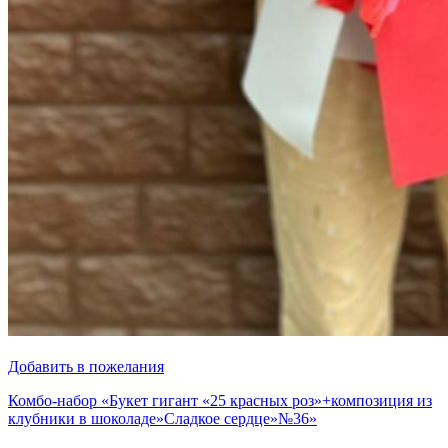
Добавить в пожелания
Комбо-набор «Букет гигант «25 красных роз»+композиция из
клубники в шоколаде»Сладкое сердце»№36»