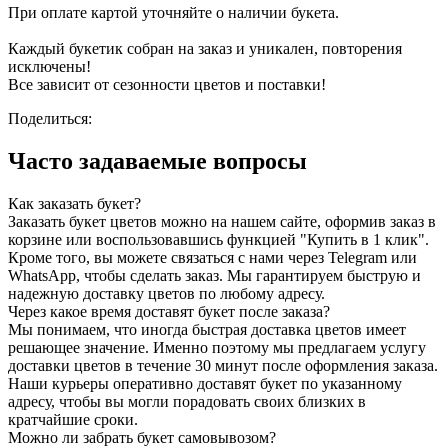
При оплате картой уточняйте о наличии букета.
фиников
и
Каждый букетик собран на заказ и уникален, повторения
клубники
исключены!
в
Все зависит от сезонности цветов и поставки!
шоколаде
с
Поделиться:
декором
из
Часто задаваемые вопросы
сублимированной
малины
и
Как заказать букет?
шоколадных
Заказать букет цветов можно на нашем сайте, оформив заказ в
шариков"Сладкое
корзине или воспользовавшись функцией "Купить в 1 клик".
сердце"№40"
Кроме того, вы можете связаться с нами через Telegram или
WhatsApp, чтобы сделать заказ. Мы гарантируем быструю и
надежную доставку цветов по любому адресу.
Через какое время доставят букет после заказа?
Мы понимаем, что иногда быстрая доставка цветов имеет
решающее значение. Именно поэтому мы предлагаем услугу
доставки цветов в течение 30 минут после оформления заказа.
Наши курьеры оперативно доставят букет по указанному
адресу, чтобы вы могли порадовать своих близких в
кратчайшие сроки.
Можно ли забрать букет самовывозом?