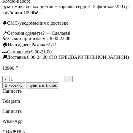
Комбо-набор:
букет микс белых цветов + коробка-сердце 18 фиников/250 гр
клубники 10990₽
🔔СМС-уведомления о доставке
📍Сегодня сделаете? — Сделаем!
💎Заявки принимаем с 8.00-22.00
🏠Наш адрес: Рахова 61/71
🚗Самовывоз 9.00-21.00
🚚Доставка 6.00-24.00 (ПО ПРЕДВАРИТЕЛЬНОЙ ЗАПИСИ)
10990
₽
Количество
товара
В корзину
Купить в 1 клик
Комбо-
Написать
набор:
"Авторский
Telegram
букет
из
Написать
микс
цветов
WhatsApp
"Признание"+композиция
* ВАЖНО:
из