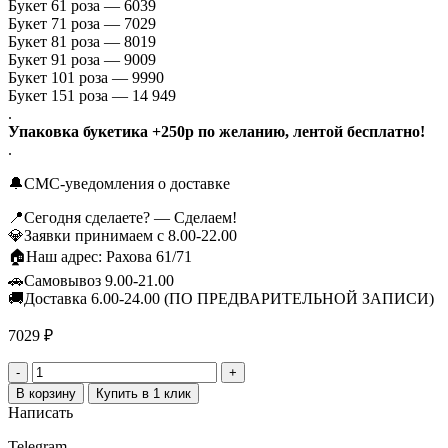
Букет 61 роза — 6039
Букет 71 роза — 7029
Букет 81 роза — 8019
Букет 91 роза — 9009
Букет 101 роза — 9990
Букет 151 роза — 14 949
.
Упаковка букетика +250р по желанию, лентой бесплатно!
.
🔔СМС-уведомления о доставке
📍Сегодня сделаете? — Сделаем!
💎Заявки принимаем с 8.00-22.00
🏠Наш адрес: Рахова 61/71
🚗Самовывоз 9.00-21.00
🚚Доставка 6.00-24.00 (ПО ПРЕДВАРИТЕЛЬНОЙ ЗАПИСИ)
7029
₽
Количество
товара
В корзину
Купить в 1 клик
Букет
Написать
из
71
Telegram