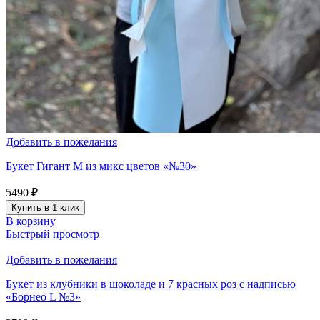
Добавить в пожелания
Букет Гигант M из микс цветов «№30»
5490
₽
Купить в 1 клик
В корзину
Быстрый просмотр
Добавить в пожелания
Букет из клубники в шоколаде и 7 красных роз с надписью
«Борнео L №3»